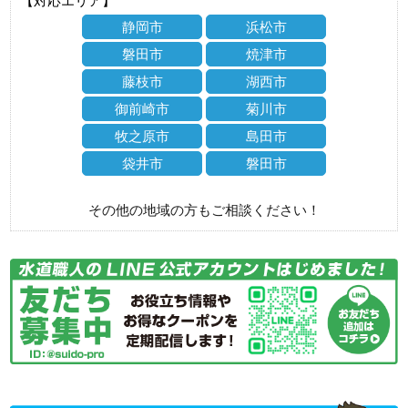
【対応エリア】
静岡市
浜松市
磐田市
焼津市
藤枝市
湖西市
御前崎市
菊川市
牧之原市
島田市
袋井市
磐田市
その他の地域の方もご相談ください！