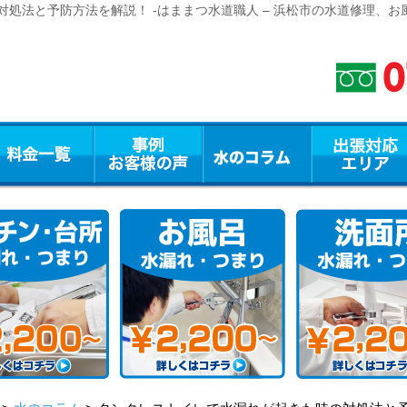
処法と予防方法を解説！ -はままつ水道職人 – 浜松市の水道修理、