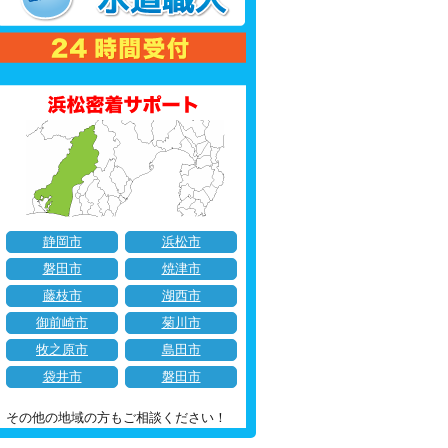
静岡市
浜松市
磐田市
焼津市
藤枝市
湖西市
御前崎市
菊川市
牧之原市
島田市
袋井市
磐田市
その他の地域の方もご相談ください！