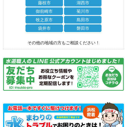
藤枝市
湖西市
御前崎市
菊川市
牧之原市
島田市
袋井市
磐田市
その他の地域の方もご相談ください！