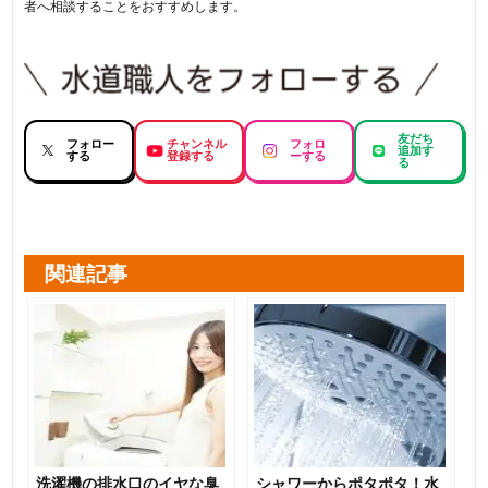
者へ相談することをおすすめします。
友だち
フォロー
チャンネル
フォロ
追加す
する
登録する
ーする
る
関連記事
洗濯機の排水口のイヤな臭
シャワーからポタポタ！水