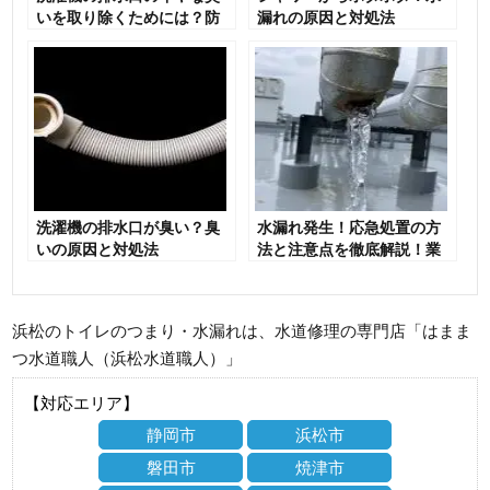
いを取り除くためには？防
漏れの原因と対処法
止策も考えよう！
洗濯機の排水口が臭い？臭
水漏れ発生！応急処置の方
いの原因と対処法
法と注意点を徹底解説！業
者を選ぶポイントも！
浜松のトイレのつまり・水漏れは、水道修理の専門店「はまま
つ水道職人（浜松水道職人）」
【対応エリア】
静岡市
浜松市
磐田市
焼津市