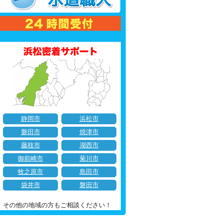
静岡市
浜松市
磐田市
焼津市
藤枝市
湖西市
御前崎市
菊川市
牧之原市
島田市
袋井市
磐田市
その他の地域の方もご相談ください！