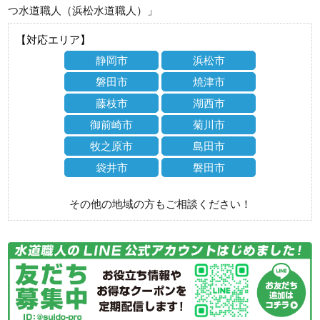
つ水道職人（浜松水道職人）」
【対応エリア】
静岡市
浜松市
磐田市
焼津市
藤枝市
湖西市
御前崎市
菊川市
牧之原市
島田市
袋井市
磐田市
その他の地域の方もご相談ください！