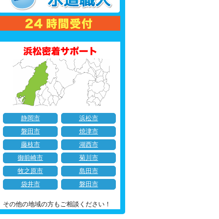
静岡市
浜松市
磐田市
焼津市
藤枝市
湖西市
御前崎市
菊川市
牧之原市
島田市
袋井市
磐田市
その他の地域の方もご相談ください！