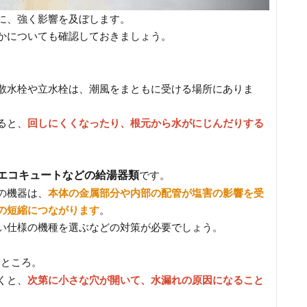
に、強く影響を及ぼします。
かについても確認しておきましょう。
散水栓や立水栓は、潮風をまともに受ける場所にありま
ると、
回しにくくなったり、根元から水がにじんだりする
エコキュートなどの給湯器類
です。
の機器は、
本体の金属部分や内部の配管が塩害の影響を受
の短縮につながります
。
い仕様の機種を選ぶなどの対策が必要でしょう。
いところ。
くと、
次第に小さな穴が開いて、水漏れの原因になること