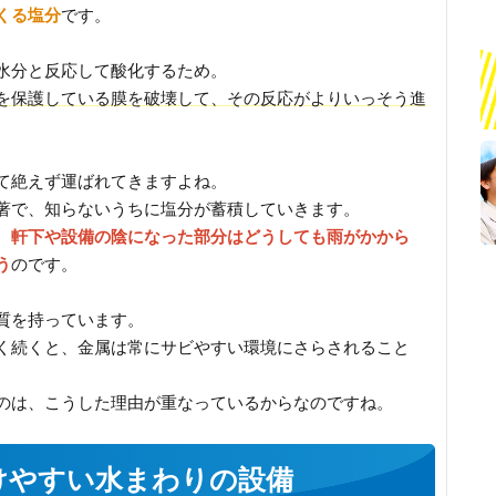
くる塩分
です。
水分と反応して酸化するため。
を保護している膜を破壊して、その反応がよりいっそう進
て絶えず運ばれてきますよね。
著で、知らないうちに塩分が蓄積していきます。
、
軒下や設備の陰になった部分はどうしても雨がかから
う
のです。
質を持っています。
く続くと、金属は常にサビやすい環境にさらされること
のは、こうした理由が重なっているからなのですね。
けやすい水まわりの設備