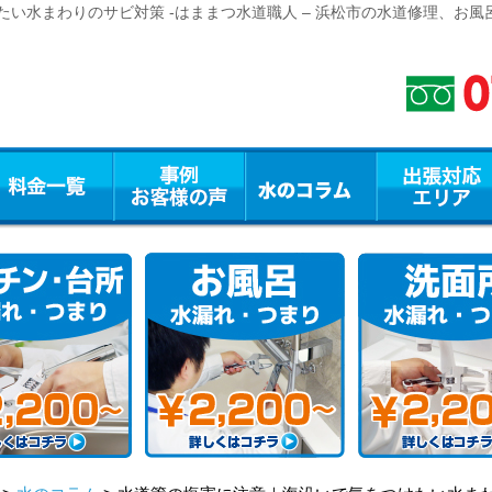
い水まわりのサビ対策 -はままつ水道職人 – 浜松市の水道修理、お