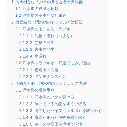
1
汚水桝とは？排水の要となる重要設備
1.1
汚水桝の役割と種類
1.2
汚水桝の基本的な仕組み
2
放置厳禁！汚水桝のトラブルと対処法
2.1
汚水桝のよくあるトラブル
2.1.1
1. 汚物の溢れ（つまり）
2.1.2
2. 悪臭の発生
2.1.3
3. 害虫の発生
2.1.4
4. 水漏れ
2.2
汚水桝トラブルが一戸建てに多い理由
2.2.1
1. 構造上の問題
2.2.2
2. メンテナンス不足
3
予防が肝心！汚水桝のメンテナンス方法
3.1
汚水桝の掃除手順
3.1.1
1. 汚水桝のフタを開ける
3.1.2
2. 浮いている汚物をすくい取る
3.1.3
3. 湾曲したパイプ（エルボ）を取り外す
3.1.4
4. 底にたまった汚物を取り除く
3.1.5
5. ホースや高圧洗浄機で洗浄