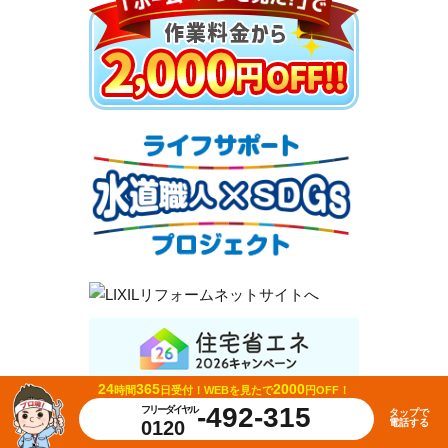
24
365
2000
時間
日受付！
WEBを見たで
円OFF！
-492-315
フリーダイヤル
タップで
0120
電話する