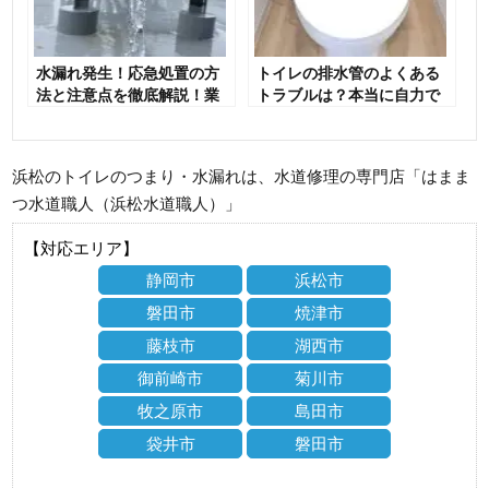
水漏れ発生！応急処置の方
トイレの排水管のよくある
法と注意点を徹底解説！業
トラブルは？本当に自力で
者を選ぶポイントも！
治せる？
浜松のトイレのつまり・水漏れは、水道修理の専門店「はまま
つ水道職人（浜松水道職人）」
【対応エリア】
静岡市
浜松市
磐田市
焼津市
藤枝市
湖西市
御前崎市
菊川市
牧之原市
島田市
袋井市
磐田市