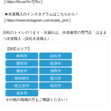
[
https://lin.ee/Xv7j7Ku
]
★水道職人のインスタグラムはこちらから！
[
https://www.instagram.com/suido_pro/
]
浜松のトイレのつまり・水漏れは、水道修理の専門店「はまま
つ水道職人（浜松水道職人）」
【対応エリア】
静岡市
浜松市
磐田市
焼津市
藤枝市
湖西市
御前崎市
菊川市
牧之原市
島田市
袋井市
その他の地域の方もご相談ください！