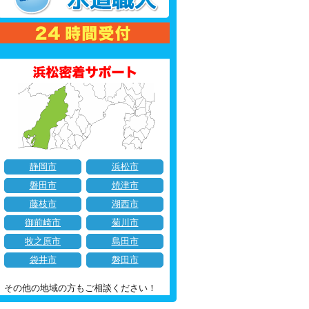
静岡市
浜松市
磐田市
焼津市
藤枝市
湖西市
御前崎市
菊川市
牧之原市
島田市
袋井市
磐田市
その他の地域の方もご相談ください！