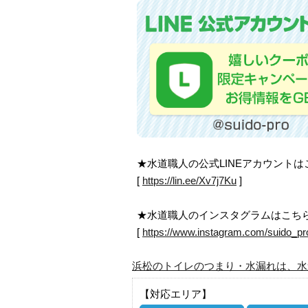
★水道職人の公式LINEアカウント
[
https://lin.ee/Xv7j7Ku
]
★水道職人のインスタグラムはこち
[
https://www.instagram.com/suido_pr
浜松のトイレのつまり・水漏れは、水
【対応エリア】