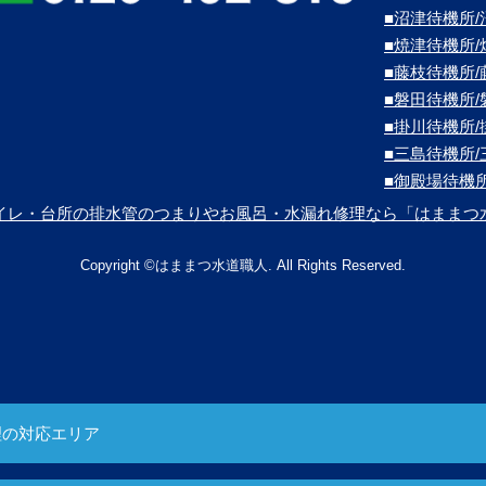
■沼津待機所
■焼津待機所
■藤枝待機所
■磐田待機所
■掛川待機所
■三島待機所
■御殿場待機
イレ・台所の排水管のつまりやお風呂・水漏れ修理なら「はままつ
Copyright ©はままつ水道職人. All Rights Reserved.
理の対応エリア