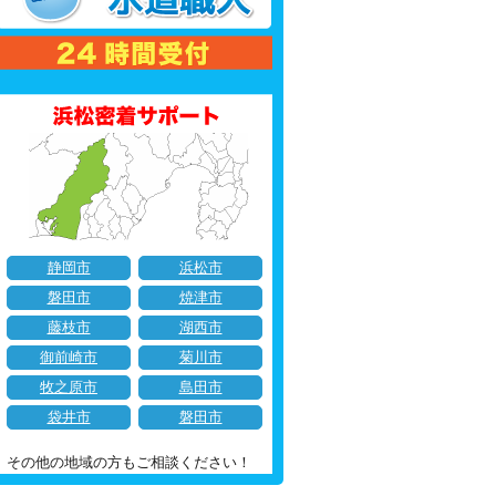
静岡市
浜松市
磐田市
焼津市
藤枝市
湖西市
御前崎市
菊川市
牧之原市
島田市
袋井市
磐田市
その他の地域の方もご相談ください！