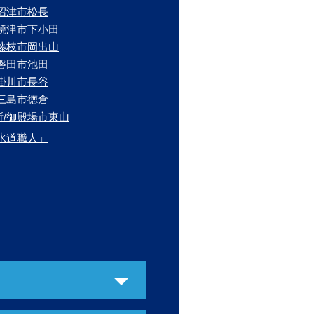
/沼津市松長
/焼津市下小田
/藤枝市岡出山
/磐田市池田
/掛川市長谷
/三島市徳倉
所/御殿場市東山
水道職人」