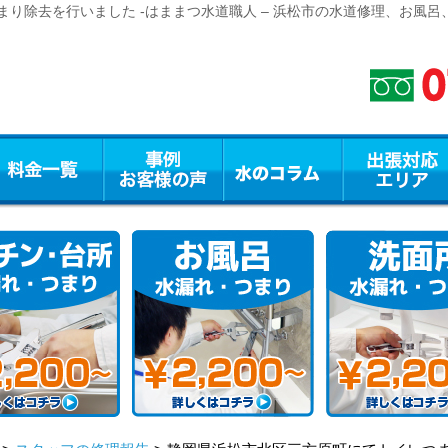
り除去を行いました -はままつ水道職人 – 浜松市の水道修理、お風