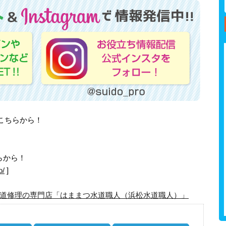
はこちらから！
らから！
o/
]
道修理の専門店「はままつ水道職人（浜松水道職人）」