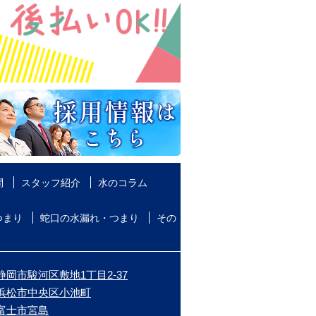
問
スタッフ紹介
水のコラム
つまり
蛇口の水漏れ・つまり
その
静岡市駿河区敷地1丁目2-37
/浜松市中央区小池町
/富士市宮島