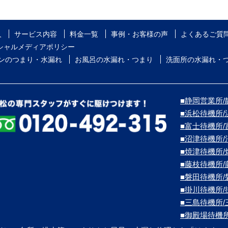
人
サービス内容
料金一覧
事例・お客様の声
よくあるご質
シャルメディアポリシー
ンのつまり・水漏れ
お風呂の水漏れ・つまり
洗面所の水漏れ・
■静岡営業所/
■浜松待機所
■富士待機所
■沼津待機所
■焼津待機所
■藤枝待機所
■磐田待機所
■掛川待機所
■三島待機所
■御殿場待機