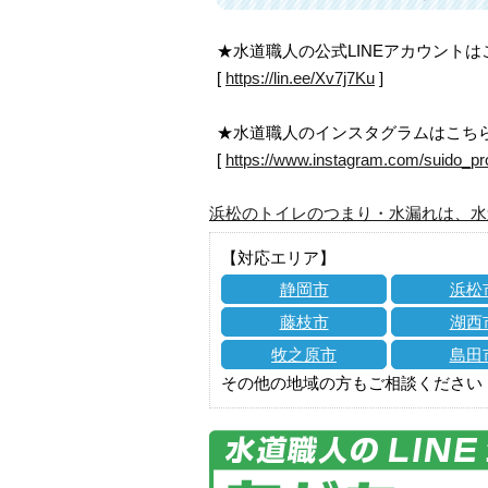
★水道職人の公式LINEアカウント
[
https://lin.ee/Xv7j7Ku
]
★水道職人のインスタグラムはこち
[
https://www.instagram.com/suido_pr
浜松のトイレのつまり・水漏れは、水
【対応エリア】
静岡市
浜松
藤枝市
湖西
牧之原市
島田
その他の地域の方もご相談ください