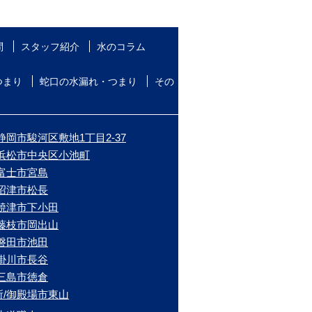
問
スタッフ紹介
水のコラム
つまり
蛇口の水漏れ・つまり
その
静岡市駿河区敷地1丁目2-37
/浜松市中央区小池町
/富士市宮島
/沼津市松長
/焼津市下小田
/藤枝市岡出山
/磐田市池田
/掛川市長谷
/三島市徳倉
所/御殿場市東山