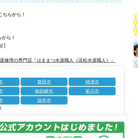
はこちらから！
らから！
o/
]
道修理の専門店「はままつ水道職人（浜松水道職人）」
市
磐田市
焼津市
市
御前崎市
菊川市
市
袋井市
！