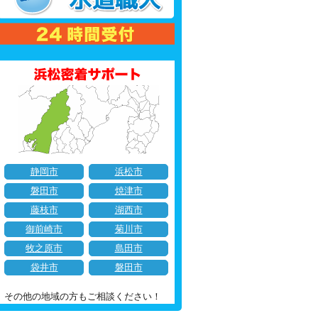
静岡市
浜松市
磐田市
焼津市
藤枝市
湖西市
御前崎市
菊川市
牧之原市
島田市
袋井市
磐田市
その他の地域の方もご相談ください！