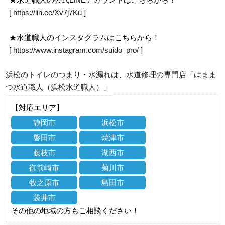
[
https://lin.ee/Xv7j7Ku
]
★水道職人のインスタグラムはこちらから！
[
https://www.instagram.com/suido_pro/
]
浜松のトイレのつまり・水漏れは、水道修理の専門店「はまま
つ水道職人（浜松水道職人）」
【対応エリア】
静岡市
浜松市
磐田市
焼津市
藤枝市
湖西市
御前崎市
菊川市
牧之原市
島田市
袋井市
その他の地域の方もご相談ください！