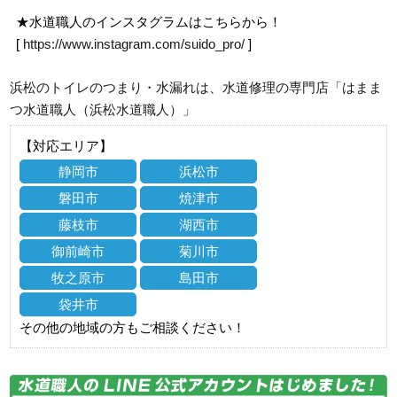
★水道職人のインスタグラムはこちらから！
[
https://www.instagram.com/suido_pro/
]
浜松のトイレのつまり・水漏れは、水道修理の専門店「はまま
つ水道職人（浜松水道職人）」
【対応エリア】
静岡市
浜松市
磐田市
焼津市
藤枝市
湖西市
御前崎市
菊川市
牧之原市
島田市
袋井市
その他の地域の方もご相談ください！