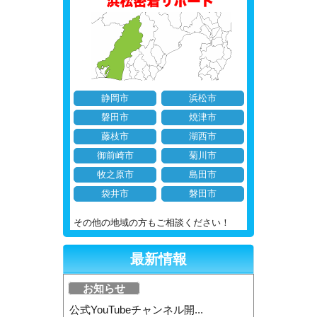
静岡市
浜松市
磐田市
焼津市
藤枝市
湖西市
御前崎市
菊川市
牧之原市
島田市
袋井市
磐田市
その他の地域の方もご相談ください！
最新情報
お知らせ
公式YouTubeチャンネル開...