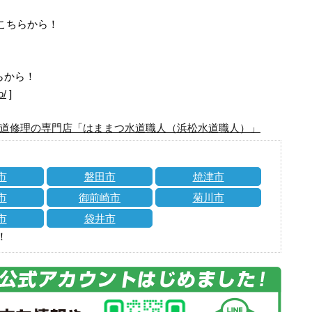
はこちらから！
らから！
o/
]
道修理の専門店「はままつ水道職人（浜松水道職人）」
市
磐田市
焼津市
市
御前崎市
菊川市
市
袋井市
！