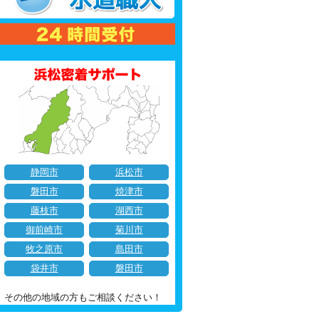
静岡市
浜松市
磐田市
焼津市
藤枝市
湖西市
御前崎市
菊川市
牧之原市
島田市
袋井市
磐田市
その他の地域の方もご相談ください！