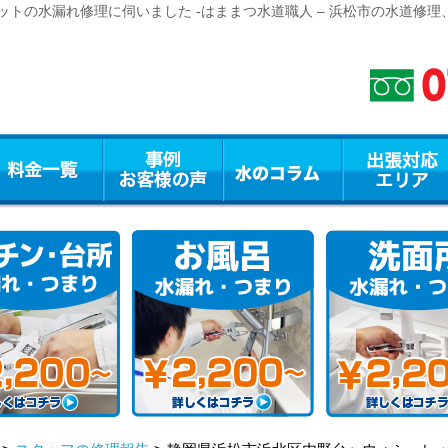
トの水漏れ修理に伺いました -はままつ水道職人 – 浜松市の水道修