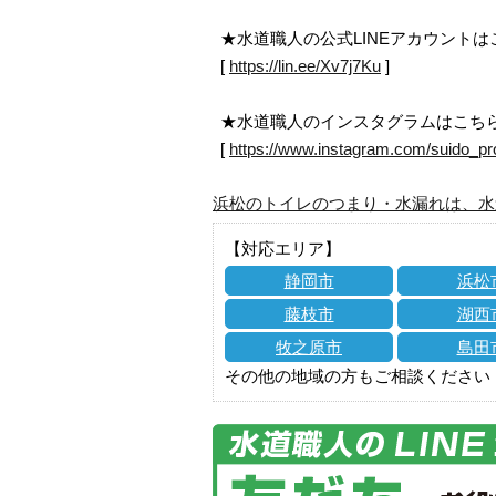
★水道職人の公式LINEアカウント
[
https://lin.ee/Xv7j7Ku
]
★水道職人のインスタグラムはこち
[
https://www.instagram.com/suido_pr
浜松のトイレのつまり・水漏れは、水
【対応エリア】
静岡市
浜松
藤枝市
湖西
牧之原市
島田
その他の地域の方もご相談ください