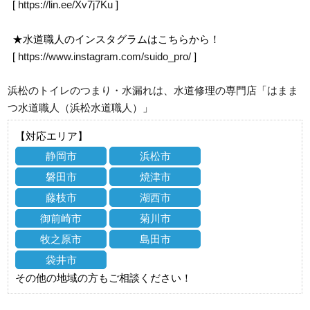
[
https://lin.ee/Xv7j7Ku
]
★水道職人のインスタグラムはこちらから！
[
https://www.instagram.com/suido_pro/
]
浜松のトイレのつまり・水漏れは、水道修理の専門店「はまま
つ水道職人（浜松水道職人）」
【対応エリア】
静岡市
浜松市
磐田市
焼津市
藤枝市
湖西市
御前崎市
菊川市
牧之原市
島田市
袋井市
その他の地域の方もご相談ください！