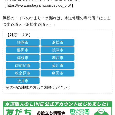
[
https://www.instagram.com/suido_pro/
]
浜松のトイレのつまり・水漏れは、水道修理の専門店「はまま
つ水道職人（浜松水道職人）」
【対応エリア】
静岡市
浜松市
磐田市
焼津市
藤枝市
湖西市
御前崎市
菊川市
牧之原市
島田市
袋井市
その他の地域の方もご相談ください！