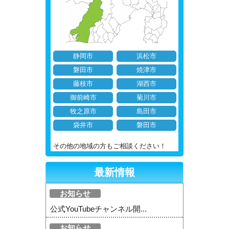
静岡市
浜松市
磐田市
焼津市
藤枝市
湖西市
御前崎市
菊川市
牧之原市
島田市
袋井市
磐田市
その他の地域の方もご相談ください！
最新情報
お知らせ
公式YouTubeチャンネル開...
お知らせ