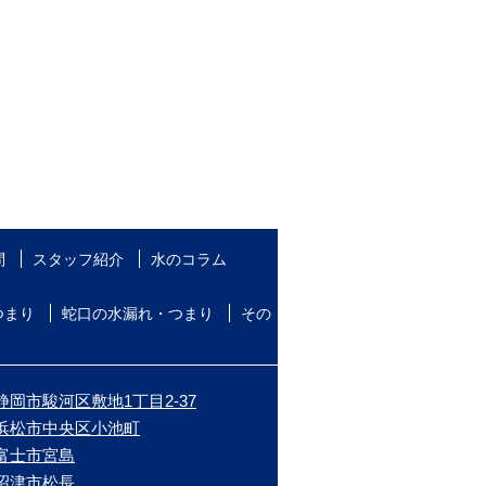
問
スタッフ紹介
水のコラム
つまり
蛇口の水漏れ・つまり
その
静岡市駿河区敷地1丁目2-37
/浜松市中央区小池町
/富士市宮島
/沼津市松長