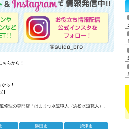
はこちらから！
らから！
o/
]
道修理の専門店「はままつ水道職人（浜松水道職人）」
市
磐田市
焼津市