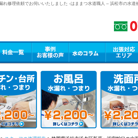
れ修理依頼でお伺いいたしました -はままつ水道職人 – 浜松市の水