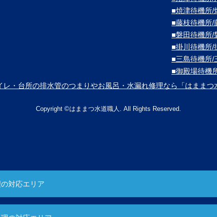
■焼津待機所
■藤枝待機所
■磐田待機所
■掛川待機所
■三島待機所
■御殿場待機
イレ・台所の排水管のつまりやお風呂・水漏れ修理なら「はままつ
Copyright ©はままつ水道職人. All Rights Reserved.
理の対応エリア