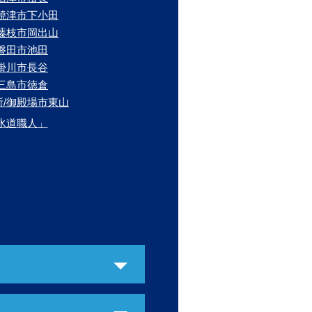
/焼津市下小田
/藤枝市岡出山
/磐田市池田
/掛川市長谷
/三島市徳倉
所/御殿場市東山
水道職人」