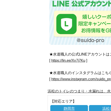
★水道職人の公式LINEアカウント
[
https://lin.ee/Xv7j7Ku
]
★水道職人のインスタグラムはこち
[
https://www.instagram.com/suido_pr
浜松のトイレのつまり・水漏れは、水
【対応エリア】
静岡市
浜松