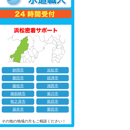
静岡市
浜松市
磐田市
焼津市
藤枝市
湖西市
御前崎市
菊川市
牧之原市
島田市
袋井市
磐田市
その他の地域の方もご相談ください！