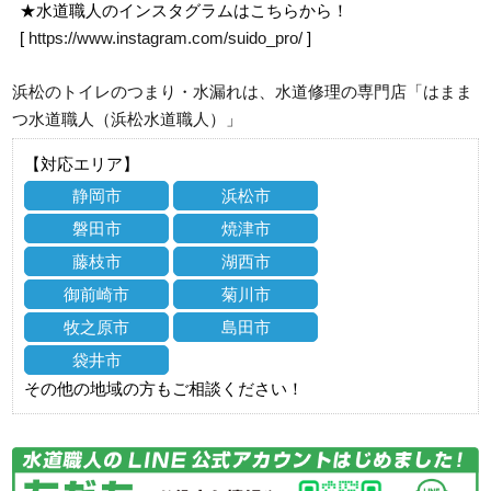
★水道職人のインスタグラムはこちらから！
[
https://www.instagram.com/suido_pro/
]
浜松のトイレのつまり・水漏れは、水道修理の専門店「はまま
つ水道職人（浜松水道職人）」
【対応エリア】
静岡市
浜松市
磐田市
焼津市
藤枝市
湖西市
御前崎市
菊川市
牧之原市
島田市
袋井市
その他の地域の方もご相談ください！