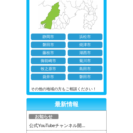
静岡市
浜松市
磐田市
焼津市
藤枝市
湖西市
御前崎市
菊川市
牧之原市
島田市
袋井市
磐田市
その他の地域の方もご相談ください！
最新情報
お知らせ
公式YouTubeチャンネル開...