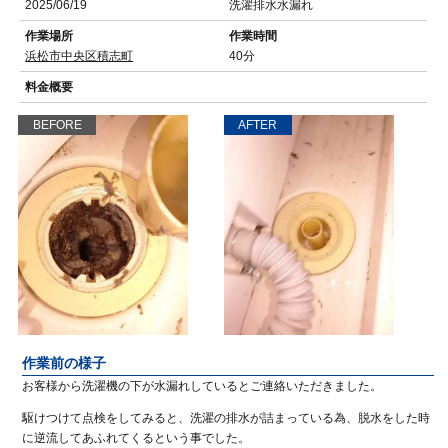
2025/06/19
洗濯排水水漏れ
作業場所
作業時間
浜松市中央区積志町
40分
料金概要
BEFORE
AFTER
作業前の様子
お客様から洗濯機の下が水漏れしているとご連絡いただきました。
駆けつけて点検をしてみると、洗濯の排水が詰まっている為、脱水をした時
に逆流してあふれてくるという事でした。