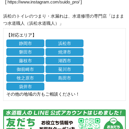
[
https://www.instagram.com/suido_pro/
]
浜松のトイレのつまり・水漏れは、水道修理の専門店「はまま
つ水道職人（浜松水道職人）」
【対応エリア】
静岡市
浜松市
磐田市
焼津市
藤枝市
湖西市
御前崎市
菊川市
牧之原市
島田市
袋井市
その他の地域の方もご相談ください！