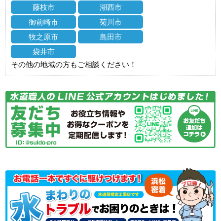
藤枝市
湖西市
御前崎市
菊川市
牧之原市
島田市
袋井市
その他の地域の方もご相談ください！