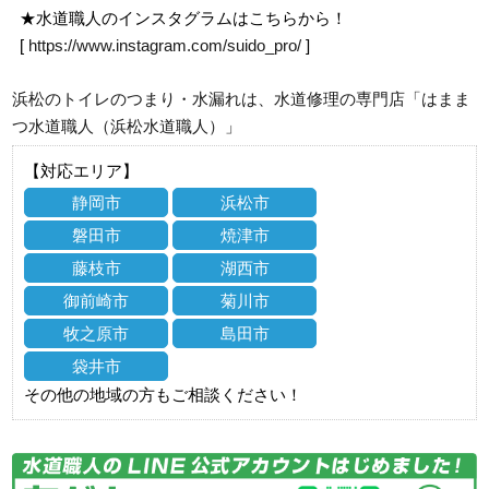
★水道職人のインスタグラムはこちらから！
[
https://www.instagram.com/suido_pro/
]
浜松のトイレのつまり・水漏れは、水道修理の専門店「はまま
つ水道職人（浜松水道職人）」
【対応エリア】
静岡市
浜松市
磐田市
焼津市
藤枝市
湖西市
御前崎市
菊川市
牧之原市
島田市
袋井市
その他の地域の方もご相談ください！