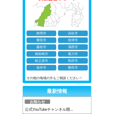
静岡市
浜松市
磐田市
焼津市
藤枝市
湖西市
御前崎市
菊川市
牧之原市
島田市
袋井市
磐田市
その他の地域の方もご相談ください！
最新情報
お知らせ
公式YouTubeチャンネル開...